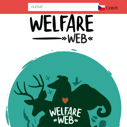
Czech
▼