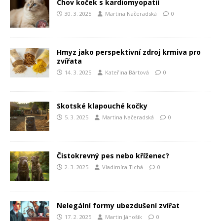
Chov koček s kardiomyopatií
30. 3. 2025
Martina Načeradská
0
Hmyz jako perspektivní zdroj krmiva pro
zvířata
14. 3. 2025
Kateřina Bártová
0
Skotské klapouché kočky
5. 3. 2025
Martina Načeradská
0
Čistokrevný pes nebo kříženec?
2. 3. 2025
Vladimíra Tichá
0
Nelegální formy ubezdušení zvířat
17. 2. 2025
Martin Jánošík
0