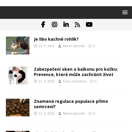
Je libo kachně rohlík?
25. 9. 2025
Martin Jánošík
0
Zabezpečení oken a balkonu pro kočku:
Prevence, která může zachránit život
21. 4. 2025
Petra Volešová
0
Znamená regulace populace přímo
usmrcení?
12. 4. 2025
Martin Jánošík
0