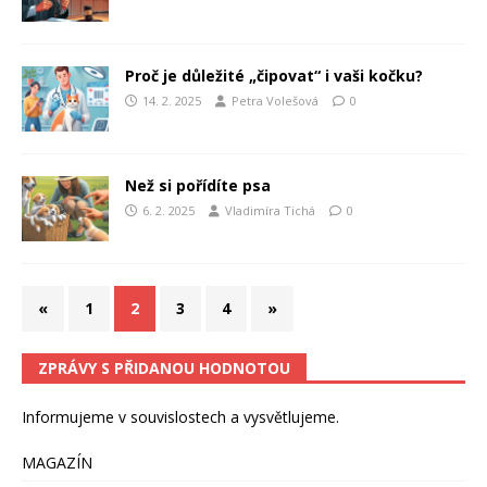
Proč je důležité „čipovat“ i vaši kočku?
14. 2. 2025
Petra Volešová
0
Než si pořídíte psa
6. 2. 2025
Vladimíra Tichá
0
«
1
2
3
4
»
ZPRÁVY S PŘIDANOU HODNOTOU
Informujeme v souvislostech a vysvětlujeme.
MAGAZÍN