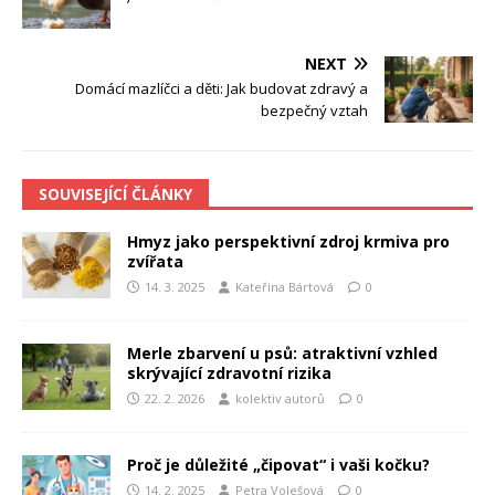
NEXT
Domácí mazlíčci a děti: Jak budovat zdravý a
bezpečný vztah
SOUVISEJÍCÍ ČLÁNKY
Hmyz jako perspektivní zdroj krmiva pro
zvířata
14. 3. 2025
Kateřina Bártová
0
Merle zbarvení u psů: atraktivní vzhled
skrývající zdravotní rizika
22. 2. 2026
kolektiv autorů
0
Proč je důležité „čipovat“ i vaši kočku?
14. 2. 2025
Petra Volešová
0