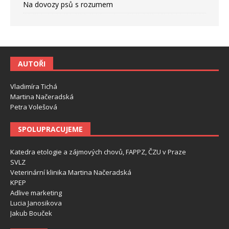
Na dovozy psů s rozumem
AUTOŘI
Vladimíra Tichá
Martina Načeradská
Petra Volešová
SPOLUPRACUJEME
Katedra etologie a zájmových chovů, FAPPZ, ČZU v Praze
SVLZ
Veterinární klinika Martina Načeradská
KPEP
Adlive marketing
Lucia Janosikova
Jakub Bouček