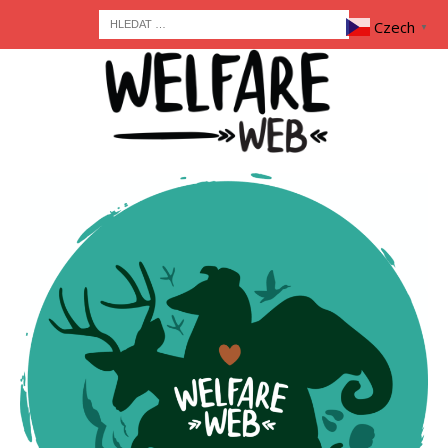
Czech
▼