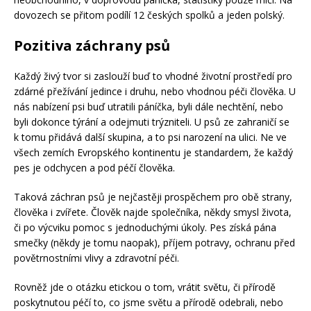
dovozech se přitom podílí 12 českých spolků a jeden polský.
Pozitiva záchrany psů
Každý živý tvor si zaslouží buď to vhodné životní prostředí pro
zdárné přežívání jedince i druhu, nebo vhodnou péči člověka. U
nás nabízení psi buď utratili páníčka, byli dále nechtění, nebo
byli dokonce týrání a odejmuti trýzniteli. U psů ze zahraničí se
k tomu přidává další skupina, a to psi narození na ulici. Ne ve
všech zemích Evropského kontinentu je standardem, že každý
pes je odchycen a pod péčí člověka.
Taková záchran psů je nejčastěji prospěchem pro obě strany,
člověka i zvířete. Člověk najde společníka, někdy smysl života,
či po výcviku pomoc s jednoduchými úkoly. Pes získá pána
smečky (někdy je tomu naopak), příjem potravy, ochranu před
povětrnostními vlivy a zdravotní péči.
Rovněž jde o otázku etickou o tom, vrátit světu, či přírodě
poskytnutou péčí to, co jsme světu a přírodě odebrali, nebo