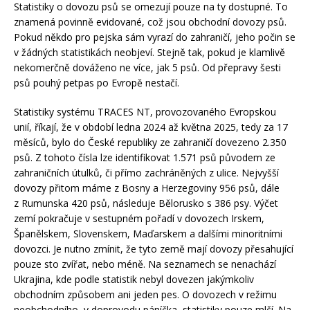
Statistiky o dovozu psů se omezují pouze na ty dostupné. To
znamená povinně evidované, což jsou obchodní dovozy psů.
Pokud někdo pro pejska sám vyrazí do zahraničí, jeho počin se
v žádných statistikách neobjeví. Stejně tak, pokud je klamlivě
nekomerčně dováženo ne více, jak 5 psů. Od přepravy šesti
psů pouhý petpas po Evropě nestačí.
Statistiky systému TRACES NT, provozovaného Evropskou
unií, říkají, že v období ledna 2024 až května 2025, tedy za 17
měsíců, bylo do České republiky ze zahraničí dovezeno 2.350
psů. Z tohoto čísla lze identifikovat 1.571 psů původem ze
zahraničních útulků, či přímo zachráněných z ulice. Nejvyšší
dovozy přitom máme z Bosny a Herzegoviny 956 psů, dále
z Rumunska 420 psů, následuje Bělorusko s 386 psy. Výčet
zemí pokračuje v sestupném pořadí v dovozech Irskem,
Španělskem, Slovenskem, Maďarskem a dalšími minoritními
dovozci. Je nutno zmínit, že tyto země mají dovozy přesahující
pouze sto zvířat, nebo méně. Na seznamech se nenachází
Ukrajina, kde podle statistik nebyl dovezen jakýmkoliv
obchodním způsobem ani jeden pes. O dovozech v režimu
neobchodního, v doprovodu páníčka, statistiky pouze mlčí. Na