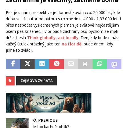
Pes je s námi, respektive je domestikován cca. 20.000 let, kde
doba se liší autor od autora s rozmezím 14.000 až 33.000 let. I
přes nespočet vyšlechtěných plemen je světově nejčastějším
psem pes kříženec. I v případě záchrany psů bychom se měli
držet hesla
Think globally, act locally
. Den, kdy bude u nás
každý útulek prázdný jako ten
na Floridě
, bude dnem, kdy
jsme to zvládli.
ZÁJMOVÁ ZVÍŘATA
PREVIOUS
Je libo kachně rohlík?