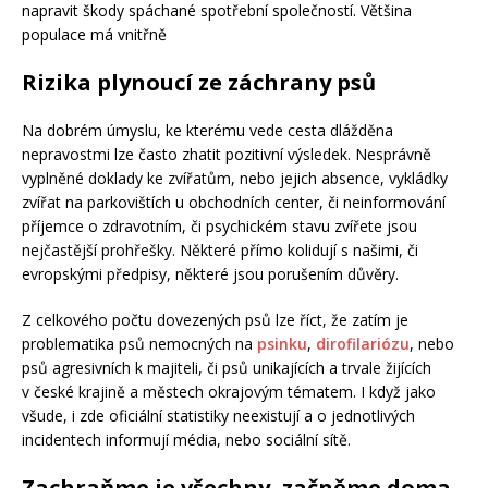
napravit škody spáchané spotřební společností. Většina
populace má vnitřně
Rizika plynoucí ze záchrany psů
Na dobrém úmyslu, ke kterému vede cesta dlážděna
nepravostmi lze často zhatit pozitivní výsledek. Nesprávně
vyplněné doklady ke zvířatům, nebo jejich absence, vykládky
zvířat na parkovištích u obchodních center, či neinformování
příjemce o zdravotním, či psychickém stavu zvířete jsou
nejčastější prohřešky. Některé přímo kolidují s našimi, či
evropskými předpisy, některé jsou porušením důvěry.
Z celkového počtu dovezených psů lze říct, že zatím je
problematika psů nemocných na
psinku
,
dirofilariózu
, nebo
psů agresivních k majiteli, či psů unikajících a trvale žijících
v české krajině a městech okrajovým tématem. I když jako
všude, i zde oficiální statistiky neexistují a o jednotlivých
incidentech informují média, nebo sociální sítě.
Zachraňme je všechny, začněme doma