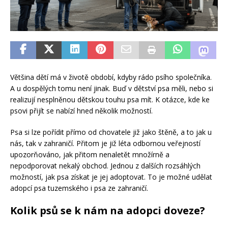
Většina dětí má v životě období, kdyby rádo psího společníka.
A u dospělých tomu není jinak. Buď v dětství psa měli, nebo si
realizují nesplněnou dětskou touhu psa mít. K otázce, kde ke
psovi přijít se nabízí hned několik možností.
Psa si lze pořídit přímo od chovatele již jako štěně, a to jak u
nás, tak v zahraničí. Přitom je již léta odbornou veřejností
upozorňováno, jak přitom nenaletět množírně a
nepodporovat nekalý obchod. Jednou z dalších rozsáhlých
možností, jak psa získat je jej adoptovat. To je možné udělat
adopcí psa tuzemského i psa ze zahraničí.
Kolik psů se k nám na adopci doveze?