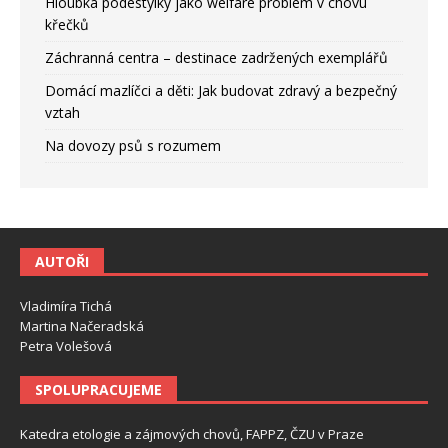
Hloubka podestýlky jako welfare problém v chovu
křečků
Záchranná centra – destinace zadržených exemplářů
Domácí mazlíčci a děti: Jak budovat zdravý a bezpečný
vztah
Na dovozy psů s rozumem
AUTOŘI
Vladimíra Tichá
Martina Načeradská
Petra Volešová
SPOLUPRACUJEME
Katedra etologie a zájmových chovů, FAPPZ, ČZU v Praze