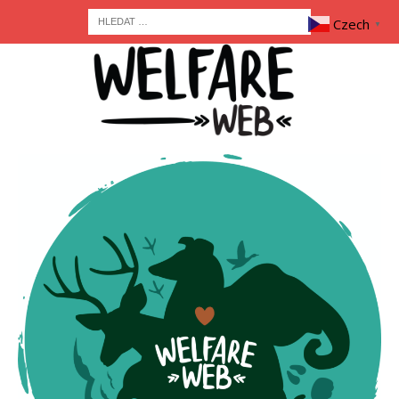
Czech
▼