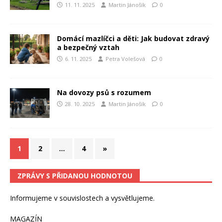
11. 11. 2025
Martin Jánošík
0
Domácí mazlíčci a děti: Jak budovat zdravý
a bezpečný vztah
6. 11. 2025
Petra Volešová
0
Na dovozy psů s rozumem
28. 10. 2025
Martin Jánošík
0
1
2
…
4
»
ZPRÁVY S PŘIDANOU HODNOTOU
Informujeme v souvislostech a vysvětlujeme.
MAGAZÍN