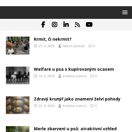
Krmit, či nekrmit?
25. 6. 2026
Martin Jánošík
0
Welfare u psa s kupírovaným ocasem
14. 6. 2026
kolektiv autorů
0
Zdravý krunýř jako znamení želví pohody
25. 4. 2026
kolektiv autorů
0
Merle zbarvení u psů: atraktivní vzhled