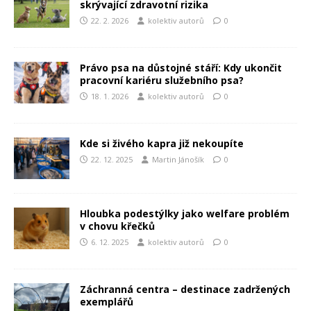
skrývající zdravotní rizika
22. 2. 2026
kolektiv autorů
0
Právo psa na důstojné stáří: Kdy ukončit
pracovní kariéru služebního psa?
18. 1. 2026
kolektiv autorů
0
Kde si živého kapra již nekoupíte
22. 12. 2025
Martin Jánošík
0
Hloubka podestýlky jako welfare problém
v chovu křečků
6. 12. 2025
kolektiv autorů
0
Záchranná centra – destinace zadržených
exemplářů