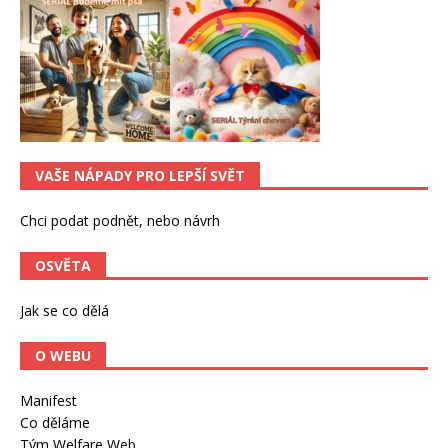
VAŠE NÁPADY PRO LEPŠÍ SVĚT
Chci podat podnět, nebo návrh
OSVĚTA
Jak se co dělá
O WEBU
Manifest
Co děláme
Tým Welfare Web