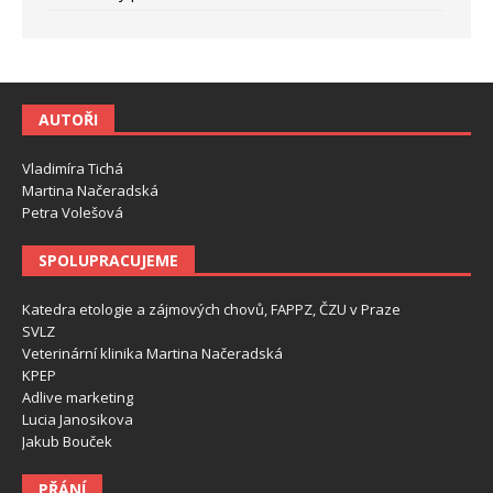
AUTOŘI
Vladimíra Tichá
Martina Načeradská
Petra Volešová
SPOLUPRACUJEME
Katedra etologie a zájmových chovů, FAPPZ, ČZU v Praze
SVLZ
Veterinární klinika Martina Načeradská
KPEP
Adlive marketing
Lucia Janosikova
Jakub Bouček
PŘÁNÍ