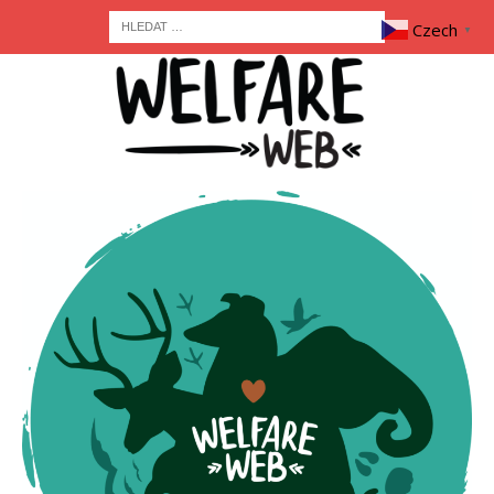
Czech
▼