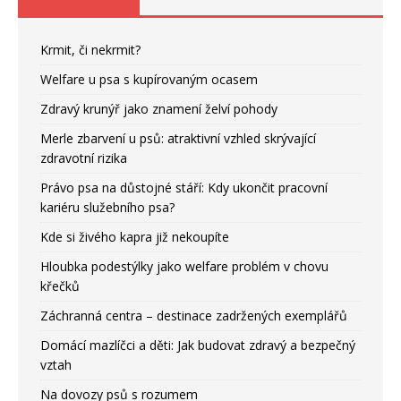
Krmit, či nekrmit?
Welfare u psa s kupírovaným ocasem
Zdravý krunýř jako znamení želví pohody
Merle zbarvení u psů: atraktivní vzhled skrývající
zdravotní rizika
Právo psa na důstojné stáří: Kdy ukončit pracovní
kariéru služebního psa?
Kde si živého kapra již nekoupíte
Hloubka podestýlky jako welfare problém v chovu
křečků
Záchranná centra – destinace zadržených exemplářů
Domácí mazlíčci a děti: Jak budovat zdravý a bezpečný
vztah
Na dovozy psů s rozumem