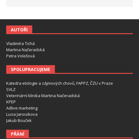
AUTOŘI
Vladimíra Tichá
Martina Načeradská
Petra Volešová
SPOLUPRACUJEME
Katedra etologie a zájmových chovů, FAPPZ, ČZU v Praze
SVLZ
Veterinární klinika Martina Načeradská
KPEP
Adlive marketing
Lucia Janosikova
Jakub Bouček
PŘÁNÍ