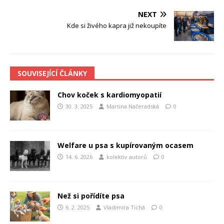
NEXT
Kde si živého kapra již nekoupíte
SOUVISEJÍCÍ ČLÁNKY
Chov koček s kardiomyopatií
30. 3. 2025
Martina Načeradská
0
Welfare u psa s kupírovaným ocasem
14. 6. 2026
kolektiv autorů
0
Než si pořídíte psa
6. 2. 2025
Vladimíra Tichá
0