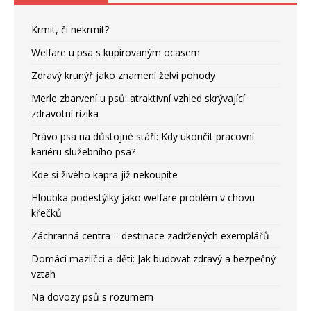
Krmit, či nekrmit?
Welfare u psa s kupírovaným ocasem
Zdravý krunýř jako znamení želví pohody
Merle zbarvení u psů: atraktivní vzhled skrývající
zdravotní rizika
Právo psa na důstojné stáří: Kdy ukončit pracovní
kariéru služebního psa?
Kde si živého kapra již nekoupíte
Hloubka podestýlky jako welfare problém v chovu
křečků
Záchranná centra – destinace zadržených exemplářů
Domácí mazlíčci a děti: Jak budovat zdravý a bezpečný
vztah
Na dovozy psů s rozumem