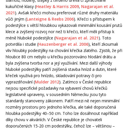
slámou, hobliny, štěpky z tvrdého dřeva či zpracované
kukuřičné klasy (
Heatley & Harris 2009
,
Nagarajan et al.
2021
). Avšak křečci mohou preferovat různé druhy materiálu
vůči jiným (
Lanteigne & Reebs 2006
). Křečci s přístupem k
podestýlce s větší hloubkou vykazovali minimální kousání prutů
klece a zvýšený rozvoj nor než ti křečci, kteří měli přístup k
méně hluboké podestýlce (
Nagarajan et al. 2021
). Toto
potvrdila i studie (
Hauzenberger et al. 2006
), kteří zkoumali
vliv hloubky podestýlky na chování křečka zlatého. Zjistili, že při
hloubce 80 cm nebylo u křečku pozorováno hlodání drátu a
byla zvýšena tvorba nor a její využívání. Mezi další výhody
hluboké podestýlky patří zvýšená stavba hnízd a dutin, které
křeček využívá pro hnízdo, skladování potravy či pro
vyprazdňování (
Mulder 2012
). Zatímco v České republice
nejsou specifické požadavky na vybavení chovů křečků
legislativně upraveny, v sousedním Německu jsou tyto
standardy stanoveny zákonem. Patří mezi ně nejen minimální
rozměry prostoru pro jednoho křečka, ale také doporučená
hloubka podestýlky 40–50 cm. Toho lze dosáhnout například
díky chovu v akváriích. V České republice je chovateli
doporučených 15-20 cm podestýlky, čehož lze – většinou –