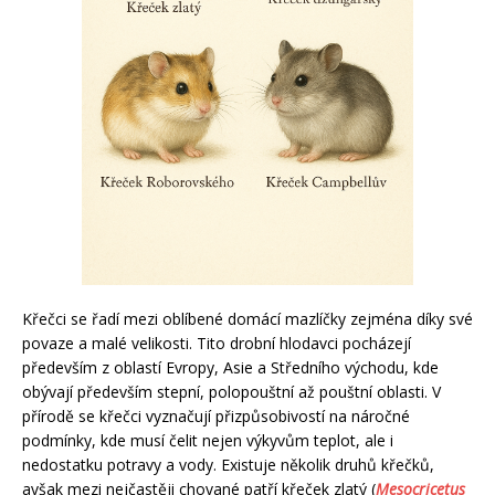
Křečci se řadí mezi oblíbené domácí mazlíčky zejména díky své
povaze a malé velikosti. Tito drobní hlodavci pocházejí
především z oblastí Evropy, Asie a Středního východu, kde
obývají především stepní, polopouštní až pouštní oblasti. V
přírodě se křečci vyznačují přizpůsobivostí na náročné
podmínky, kde musí čelit nejen výkyvům teplot, ale i
nedostatku potravy a vody. Existuje několik druhů křečků,
avšak mezi nejčastěji chované patří křeček zlatý (
Mesocricetus