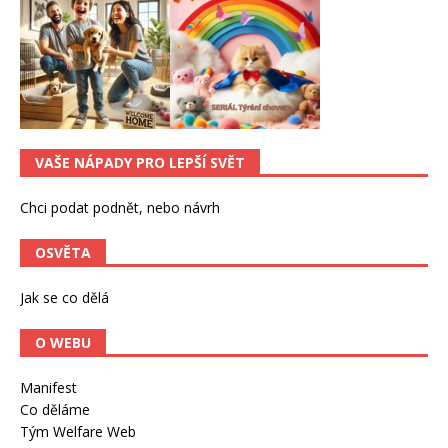
VAŠE NÁPADY PRO LEPŠÍ SVĚT
Chci podat podnět, nebo návrh
OSVĚTA
Jak se co dělá
O WEBU
Manifest
Co děláme
Tým Welfare Web