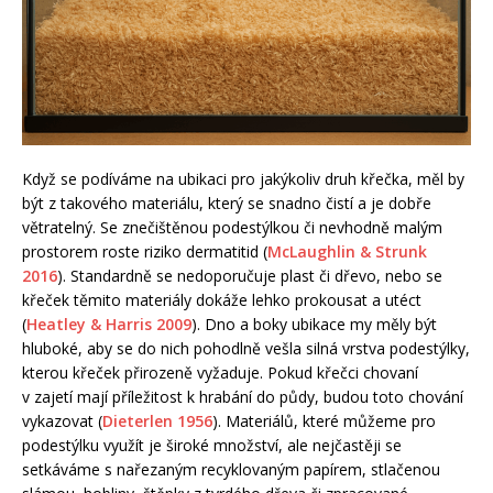
Když se podíváme na ubikaci pro jakýkoliv druh křečka, měl by
být z takového materiálu, který se snadno čistí a je dobře
větratelný. Se znečištěnou podestýlkou či nevhodně malým
prostorem roste riziko dermatitid (
McLaughlin & Strunk
2016
). Standardně se nedoporučuje plast či dřevo, nebo se
křeček těmito materiály dokáže lehko prokousat a utéct
(
Heatley & Harris 2009
). Dno a boky ubikace my měly být
hluboké, aby se do nich pohodlně vešla silná vrstva podestýlky,
kterou křeček přirozeně vyžaduje. Pokud křečci chovaní
v zajetí mají příležitost k hrabání do půdy, budou toto chování
vykazovat (
Dieterlen 1956
). Materiálů, které můžeme pro
podestýlku využít je široké množství, ale nejčastěji se
setkáváme s nařezaným recyklovaným papírem, stlačenou