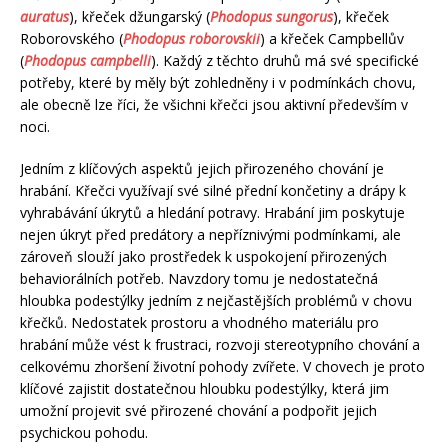
auratus
), křeček džungarský (
Phodopus sungorus
), křeček
Roborovského (
Phodopus roborovskii
) a křeček Campbellův
(
Phodopus campbelli
). Každý z těchto druhů má své specifické
potřeby, které by měly být zohledněny i v podmínkách chovu,
ale obecně lze říci, že všichni křečci jsou aktivní především v
noci.
Jedním z klíčových aspektů jejich přirozeného chování je
hrabání. Křečci využívají své silné přední končetiny a drápy k
vyhrabávání úkrytů a hledání potravy. Hrabání jim poskytuje
nejen úkryt před predátory a nepříznivými podmínkami, ale
zároveň slouží jako prostředek k uspokojení přirozených
behaviorálních potřeb. Navzdory tomu je nedostatečná
hloubka podestýlky jedním z nejčastějších problémů v chovu
křečků. Nedostatek prostoru a vhodného materiálu pro
hrabání může vést k frustraci, rozvoji stereotypního chování a
celkovému zhoršení životní pohody zvířete. V chovech je proto
klíčové zajistit dostatečnou hloubku podestýlky, která jim
umožní projevit své přirozené chování a podpořit jejich
psychickou pohodu.