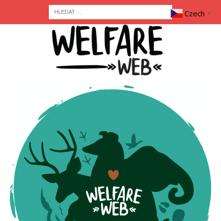
Czech
▼