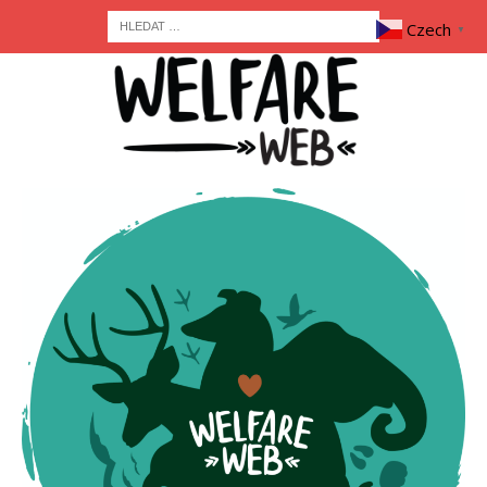
Czech
▼