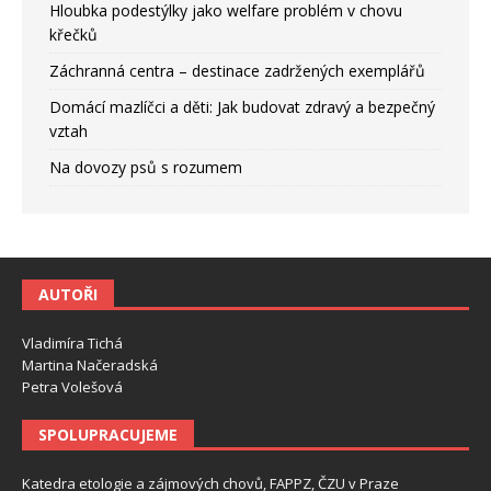
Hloubka podestýlky jako welfare problém v chovu
křečků
Záchranná centra – destinace zadržených exemplářů
Domácí mazlíčci a děti: Jak budovat zdravý a bezpečný
vztah
Na dovozy psů s rozumem
AUTOŘI
Vladimíra Tichá
Martina Načeradská
Petra Volešová
SPOLUPRACUJEME
Katedra etologie a zájmových chovů, FAPPZ, ČZU v Praze