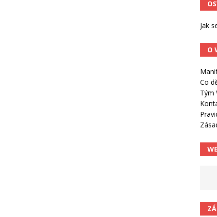
OS
Jak s
O 
Mani
Co d
Tým 
Kont
Pravi
Zása
WE
ZÁ