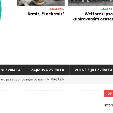
MAGAZÍN
MAGAZ
Krmit, či nekrmit?
Welfare u psa
kupírovaným ocas
NÍ ZVÍŘATA
ZÁJMOVÁ ZVÍŘATA
VOLNĚ ŽIJÍCÍ ZVÍŘATA
re u psa s kupírovaným ocasem
MAGAZÍN
ý krunýř jako znamení želví pohody
MAGAZÍN
ZP
zbarvení u psů: atraktivní vzhled skrývající zdravotní rizika
Infor