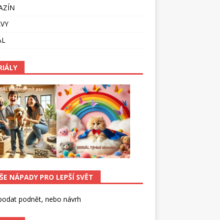
AZÍN
VY
ÁL
RIÁLY
ŠE NÁPADY PRO LEPŠÍ SVĚT
podat podnět, nebo návrh