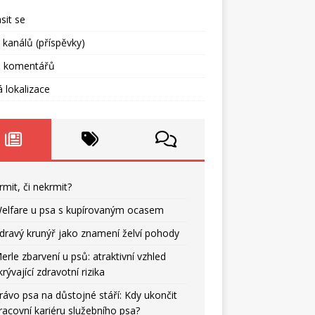
ásit se
 kanálů (příspěvky)
l komentářů
 lokalizace
rmit, či nekrmit?
elfare u psa s kupírovaným ocasem
dravý krunýř jako znamení želví pohody
erle zbarvení u psů: atraktivní vzhled
krývající zdravotní rizika
rávo psa na důstojné stáří: Kdy ukončit
racovní kariéru služebního psa?