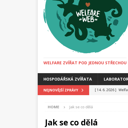
WELFARE ZVÍŘAT POD JEDNOU STŘECHOU
HOSPODÁŘSKÁ ZVÍŘATA
LABORATOR
[ 14. 6. 2026 ]
Welfa
NEJNOVĚJŠÍ ZPRÁVY
[ 25. 4. 2026 ]
Zdrav
HOME
Jak se co dělá
[ 22. 2. 2026 ]
Merle 
MAGAZÍN
Jak se co dělá