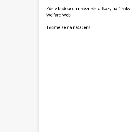
[ 18. 1. 2026 ]
Právo
Zde v budoucnu naleznete odkazy na články a v
psa?
MAGAZÍN
Welfare Web.
[ 25. 6. 2026 ]
Krmit,
Těšíme se na natáčení!