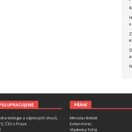
K
H
v
Z
e
D
a
N
POLUPRACUJEME
PŘÁNÍ
dra etologie a zájmových chovů,
Miroslav Bobek
Z, ČZU v Praze
Evžen Korec
Z
Vladimíra Tichá