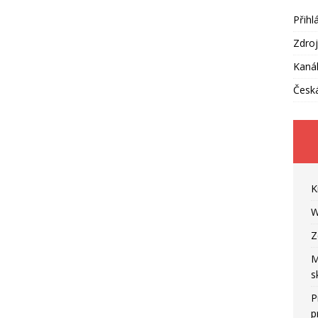
Přihl
Zdroj
Kaná
Česká
K
W
Z
M
s
P
p