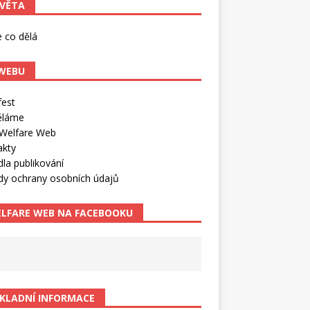
VĚTA
e co dělá
WEBU
fest
ěláme
Welfare Web
akty
dla publikování
dy ochrany osobních údajů
LFARE WEB NA FACEBOOKU
KLADNÍ INFORMACE