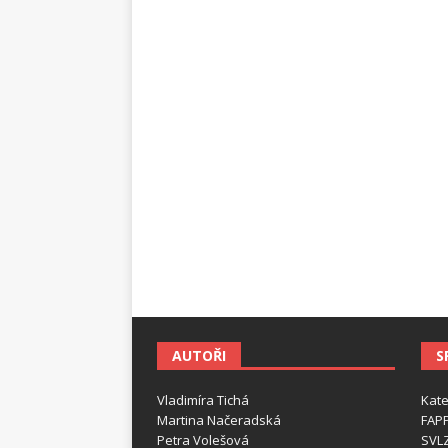
AUTOŘI
S
Vladimíra Tichá
Kate
Martina Načeradská
FAPP
Petra Volešová
SVL