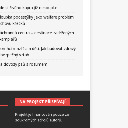
de si živého kapra již nekoupíte
loubka podestýlky jako welfare problém
 chovu křečků
áchranná centra – destinace zadržených
xemplářů
omácí mazlíčci a děti: Jak budovat zdravý
 bezpečný vztah
a dovozy psů s rozumem
NA PROJEKT PŘISPÍVAJÍ
Projekt je financován pouze ze
soukromých zdrojů autorů.