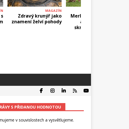
ÍN
MAGAZÍN
MAGAZÍN
 s
Zdravý krunýř jako
Merle zbarvení u psů:
em
znamení želví pohody
atraktivní vzhled
skrývající zdravotní
rizika
RÁVY S PŘIDANOU HODNOTOU
mujeme v souvislostech a vysvětlujeme.