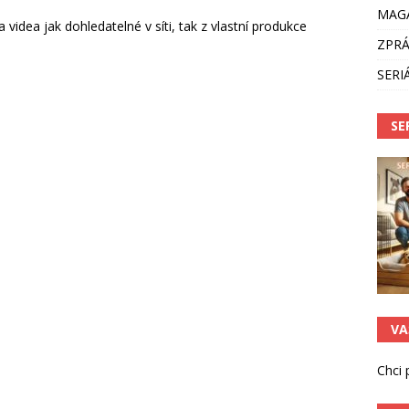
 psa na důstojné stáří: Kdy ukončit pracovní kariéru služebního
MAG
idea jak dohledatelné v síti, tak z vlastní produkce
ZPRÁ
 či nekrmit?
MAGAZÍN
SERI
SE
VA
Chci 