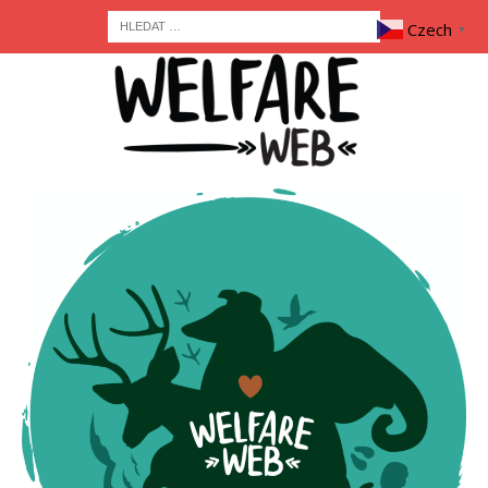
Czech
▼