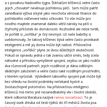
a s povahou hladového tygra. Štěňatům kříženců velmi často
jejich „chovatel“ nevěnuje potřebnou péči. Sem může patřit
zanedbaná výživa stejně jako neochota věnovat finance do
potřebného odčervení nebo očkování. To vše může pro
nového majitele znamenat daleko větší nároky na péči o
čtyřnohý přírůstek do domácnosti. Rozhodně ale nelze tvrdit,
že pořídit si „voříška“ je čirý nesmysl. Už naše babičky si
uvědomovaly, že takový kříženec bývá velmi často pronikavě
inteligentní a mít jej doma může být radost. Příslovečná
inteligence „voříšků“ plyne ze dvou důležitých skutečností.
Pokud se opravdu jedná o tak zvanou uliční směs, tedy zcela
náhodné a přírodou vymyšlené spojení, sejdou se jako rodiče
dva různorodí partneři. Jejich rozdílnost je dána odlišným
dědičným založením a velmi často také rozdílným prostředím,
v kterém vyrůstali. Výsledkem takového spojení pak může být
bez ohledu na životní podmínky nečekaně bystré a
životaschopné potomstvo. Na příslovečnou inteligenci
kříženců má mimo jiné nezanedbatelný vliv i životní období,
které odborná literatura nazývá
ranou socializací
. To je
časový úsek zhruba od šesti týdnů do tří měsíců života psa.