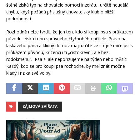
štěně získá typ na chovatele pomocí inzerátu, určitě neudělá
chybu, když požádá příslušný chovatelský klub o bližší
podrobnosti.
Rozhodně nelze tvrdit, že jen ten, kdo si koupí psa s průkazem
původu, získá toho správného čtyřnohého přítele. Právo na
laskavého pána a klidný domov mají určitě ve stejné míře psi s
průkazem původu, kříženci i ti „čistokrevní, ale bez
rodokmenu“. Psa si ale nepořizujeme na týden nebo měsíc.
Každý, kdo se pro koupi psa rozhodne, by měl znát možné
klady i rizika své volby.
ZÁJMOVÁ ZVÍŘATA