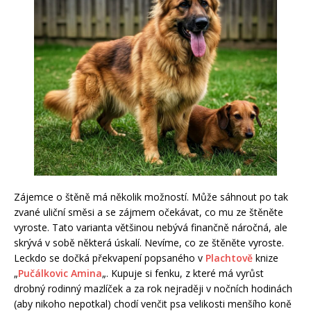
Zájemce o štěně má několik možností. Může sáhnout po tak
zvané uliční směsi a se zájmem očekávat, co mu ze štěněte
vyroste. Tato varianta většinou nebývá finančně náročná, ale
skrývá v sobě některá úskalí. Nevíme, co ze štěněte vyroste.
Leckdo se dočká překvapení popsaného v
Plachtově
knize
„
Pučálkovic Amina
„. Kupuje si fenku, z které má vyrůst
drobný rodinný mazlíček a za rok nejraději v nočních hodinách
(aby nikoho nepotkal) chodí venčit psa velikosti menšího koně