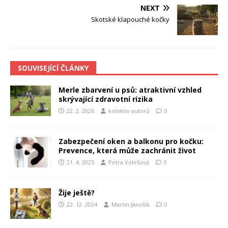
NEXT
Skotské klapouché kočky
SOUVISEJÍCÍ ČLÁNKY
Merle zbarvení u psů: atraktivní vzhled
skrývající zdravotní rizika
22. 2. 2026
kolektiv autorů
0
Zabezpečení oken a balkonu pro kočku:
Prevence, která může zachránit život
21. 4. 2025
Petra Volešová
0
Žije ještě?
22. 12. 2024
Martin Jánošík
0