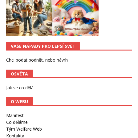
VAŠE NÁPADY PRO LEPŠÍ SVĚT
Chci podat podnět, nebo návrh
OSVĚTA
Jak se co dělá
O WEBU
Manifest
Co děláme
Tým Welfare Web
Kontakty