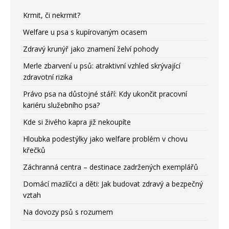
Krmit, či nekrmit?
Welfare u psa s kupírovaným ocasem
Zdravý krunýř jako znamení želví pohody
Merle zbarvení u psů: atraktivní vzhled skrývající
zdravotní rizika
Právo psa na důstojné stáří: Kdy ukončit pracovní
kariéru služebního psa?
Kde si živého kapra již nekoupíte
Hloubka podestýlky jako welfare problém v chovu
křečků
Záchranná centra – destinace zadržených exemplářů
Domácí mazlíčci a děti: Jak budovat zdravý a bezpečný
vztah
Na dovozy psů s rozumem