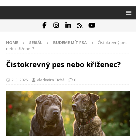
HOME
SERIÁL
BUDEME MÍT PSA
Čistokrevný pes
nebo kříženec?
Čistokrevný pes nebo kříženec?
2. 3. 2025
Vladimíra Tichá
0