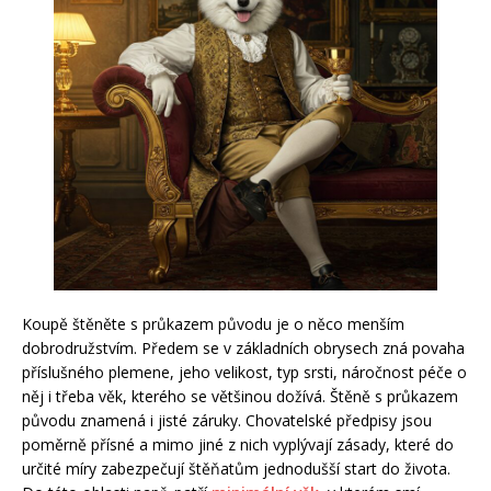
Koupě štěněte s průkazem původu je o něco menším
dobrodružstvím. Předem se v základních obrysech zná povaha
příslušného plemene, jeho velikost, typ srsti, náročnost péče o
něj i třeba věk, kterého se většinou dožívá. Štěně s průkazem
původu znamená i jisté záruky. Chovatelské předpisy jsou
poměrně přísné a mimo jiné z nich vyplývají zásady, které do
určité míry zabezpečují štěňatům jednodušší start do života.