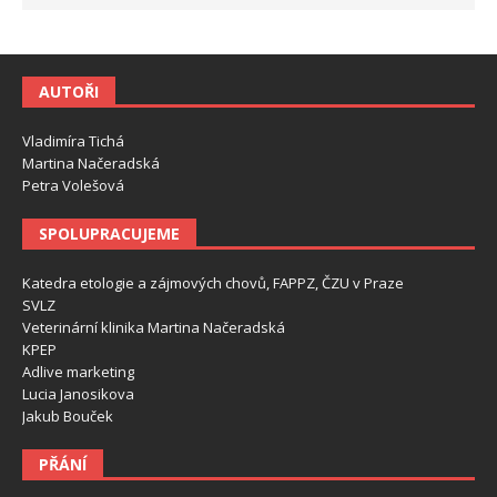
AUTOŘI
Vladimíra Tichá
Martina Načeradská
Petra Volešová
SPOLUPRACUJEME
Katedra etologie a zájmových chovů, FAPPZ, ČZU v Praze
SVLZ
Veterinární klinika Martina Načeradská
KPEP
Adlive marketing
Lucia Janosikova
Jakub Bouček
PŘÁNÍ