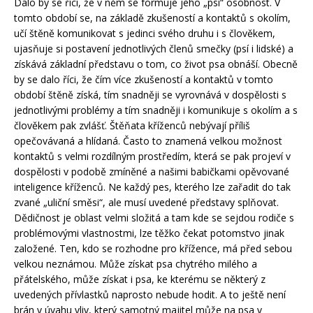
Dalo by se říci, že v něm se formuje jeho „psí“ osobnost. V
tomto období se, na základě zkušeností a kontaktů s okolím,
učí štěně komunikovat s jedinci svého druhu i s člověkem,
ujasňuje si postavení jednotlivých členů smečky (psí i lidské) a
získává základní představu o tom, co život psa obnáší. Obecně
by se dalo říci, že čím více zkušeností a kontaktů v tomto
období štěně získá, tím snadněji se vyrovnává v dospělosti s
jednotlivými problémy a tím snadněji i komunikuje s okolím a s
člověkem pak zvlášť. Štěňata kříženců nebývají příliš
opečovávaná a hlídaná. Často to znamená velkou možnost
kontaktů s velmi rozdílným prostředím, která se pak projeví v
dospělosti v podobě zmíněné a našimi babičkami opěvované
inteligence kříženců. Ne každý pes, kterého lze zařadit do tak
zvané „uliční směsi“, ale musí uvedené představy splňovat.
Dědičnost je oblast velmi složitá a tam kde se sejdou rodiče s
problémovými vlastnostmi, lze těžko čekat potomstvo jinak
založené. Ten, kdo se rozhodne pro křížence, má před sebou
velkou neznámou. Může získat psa chytrého milého a
přátelského, může získat i psa, ke kterému se některý z
uvedených přívlastků naprosto nebude hodit. A to ještě není
brán v úvahu vliv, který samotný majitel může na psa v