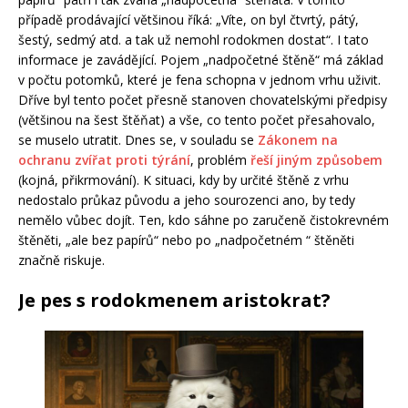
případě prodávající většinou říká: „Víte, on byl čtvrtý, pátý,
šestý, sedmý atd. a tak už nemohl rodokmen dostat“. I tato
informace je zavádějící. Pojem „nadpočetné štěně“ má základ
v počtu potomků, které je fena schopna v jednom vrhu uživit.
Dříve byl tento počet přesně stanoven chovatelskými předpisy
(většinou na šest štěňat) a vše, co tento počet přesahovalo,
se muselo utratit. Dnes se, v souladu se
Zákonem na
ochranu zvířat proti týrání
, problém
řeší jiným způsobem
(kojná, přikrmování). K situaci, kdy by určité štěně z vrhu
nedostalo průkaz původu a jeho sourozenci ano, by tedy
nemělo vůbec dojít. Ten, kdo sáhne po zaručeně čistokrevném
štěněti, „ale bez papírů“ nebo po „nadpočetném “ štěněti
značně riskuje.
Je pes s rodokmenem aristokrat?