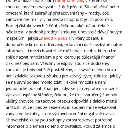
Do této oblasti např. patří
minimální věk
, v kterém smí
chovatel novému nabyvateli štěně předat (50 dnů věku) nebo
omezení, která zabraňují přetěžování feny – matky, což
samozřejmé má i vliv na životaschopnost jejích potomků.
Prodej čistokrevných štěňat většinou také má potřebné
náležitosti v podobě prodejní smlouvy. Chovatelé dávají novým
majitelům i jakýsi „
návod k použití
“, který obsahuje
doporučené krmení, odčervení, očkování i další nezbytně nutné
informace. I mezi chovateli se může najít osoba, kterou lze
spíše nazvat množitelem a pro kterou je důležitější finanční
zisk, než pes sám. Všechny předpisy jsou sice dodrženy,
chovatel je tedy obtížně postižitelný, ale systém jeho chovu
není zdaleka takovou zárukou pro zdravý vývoj štěněte, jak by
se na první pohled mohlo zdát. Takové množitele není
jednoduché poznat. Snad jen, když se jich zeptáte na možné
výstavní úspěchy štěněte, řeknou, že to je zaručený šampión.
Slušný chovatel na takovou otázku odpovídá s daleko menší
určitostí. Ví, že i pes ze sebelepšího spojení může vykazovat
vady a nedostatky, které výstavní ocenění negativně ovlivní.
Chovatelské kluby jsou schopny zprostředkovat potřebné
informace o plemeni i o jeho chovatelích. Pokud zájemce o