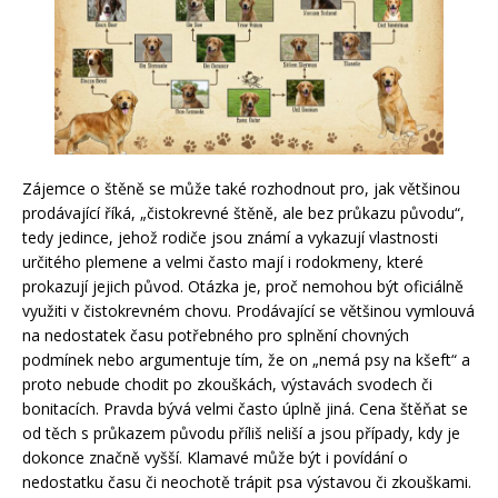
Zájemce o štěně se může také rozhodnout pro, jak většinou
prodávající říká, „čistokrevné štěně, ale bez průkazu původu“,
tedy jedince, jehož rodiče jsou známí a vykazují vlastnosti
určitého plemene a velmi často mají i rodokmeny, které
prokazují jejich původ. Otázka je, proč nemohou být oficiálně
využiti v čistokrevném chovu. Prodávající se většinou vymlouvá
na nedostatek času potřebného pro splnění chovných
podmínek nebo argumentuje tím, že on „nemá psy na kšeft“ a
proto nebude chodit po zkouškách, výstavách svodech či
bonitacích. Pravda bývá velmi často úplně jiná. Cena štěňat se
od těch s průkazem původu příliš neliší a jsou případy, kdy je
dokonce značně vyšší. Klamavé může být i povídání o
nedostatku času či neochotě trápit psa výstavou či zkouškami.