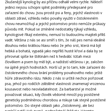
Zkušenější kynolog by asi příčinu odhalil velmi rychle. Někteří
jedinci nejsou schopni splnit podmínky předepsané pro
zařazení do chovu. Jsou prostě psi a feny, jejichž vlastnosti v
oblasti zdraví, vzhledu nebo povahy využiti v čistokrevném
chovu neumožňují a jejichž potomstvo proto nemůže průkazy
původu mít. Pokud se zmíněné nedostatky týkají vzhledu,
kynologové říkají exteriéru, nemusí to budoucímu majiteli příliš
vadit. Většina z nás se asi smíří s tím, že náš pes nemá ideálně
dlouhou nebo krátkou hlavu nebo že jeho srst, která má být
hebká a bohatá, vypadá jako nepříliš husté křoví a dala by se
přirovnat spíše ke štětinám než k hedvábí. Vztah mezi
člověkem a psem by měl být, a naštěstí většinou i je, založen
na úplně jiných hodnotách. Horší už je to tam, kde zařazení do
čistokrevného chovu brání problémy povahového nebo ještě
hůře zdravotního rázu. Nikdo z nás si určitě nechce pořizovat
psa, jehož po rodičích zděděné vlastnosti znamenají vrozenou
kousavost nebo neovladatelnost. Za barbarství je možné
považovat situaci, kdy člověk vědomě množí psy postižené
geneticky podmíněnou chorobou a riskuje tak stejně postižené
potomstvo. Do stejné oblasti jako „čistokrevný, ale bez
papírů“ patří i tak zvaná „nadpočetná“ štěňata. V tomto