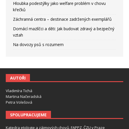
Hloubka podestýlky jako welfare problém v chovu
křečků
Záchranná centra – destinace zadržených exemplářů
Domácí mazlíčci a děti: Jak budovat zdravý a bezpečný
vztah
Na dovozy psů s rozumem
AUTOŘI
Vladimíra Tichá
Martina Načeradská
Petra Volešová
SPOLUPRACUJEME
Katedra etologie a zájmových chovů, FAPPZ, ČZU v Praze