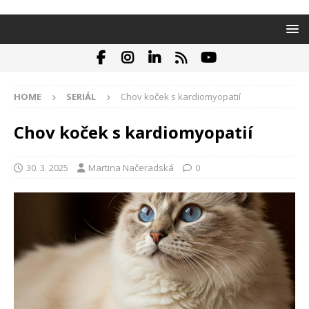
HOME
SERIÁL
Chov koček s kardiomyopatií
Chov koček s kardiomyopatií
30. 3. 2025
Martina Načeradská
0