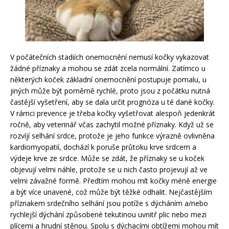
V počátečních stadiích onemocnění nemusí kočky vykazovat
žádné příznaky a mohou se zdát zcela normální. Zatímco u
některých koček základní onemocnění postupuje pomalu, u
jiných může být poměrně rychlé, proto jsou z počátku nutná
častější vyšetření, aby se dala určit prognóza u té dané kočky.
V rámci prevence je třeba kočky vyšetřovat alespoň jedenkrát
ročně, aby veterinář včas zachytil možné příznaky. Když už se
rozvíjí selhání srdce, protože je jeho funkce výrazně ovlivněna
kardiomyopatií, dochází k poruše průtoku krve srdcem a
výdeje krve ze srdce. Může se zdát, že příznaky se u koček
objevují velmi náhle, protože se u nich často projevují až ve
velmi závažné formě. Předtím mohou mít kočky méně energie
a být více unavené, což může být těžké odhalit. Nejčastějším
příznakem srdečního selhání jsou potíže s dýcháním a/nebo
rychlejší dýchání způsobené tekutinou uvnitř plic nebo mezi
plícemi a hrudní stěnou. Spolu s dýchacími obtížemi mohou mít