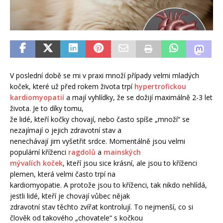
V poslední době se mi v praxi množí případy velmi mladých
koček, které už před rokem života trpí
hypertrofickou
kardiomyopatií
a mají vyhlídky, že se dožijí maximálně 2-3 let
života. Je to díky tomu,
že lidé, kteří kočky chovají, nebo často spíše „množí“ se
nezajímají o jejich zdravotní stav a
nenechávají jim vyšetřit srdce. Momentálně jsou velmi
populární kříženci
ragdolů
a
mainských
mývalích koček
, kteří jsou sice krásní, ale jsou to kříženci
plemen, která velmi často trpí na
kardiomyopatie. A protože jsou to kříženci, tak nikdo nehlídá,
jestli lidé, kteří je chovají vůbec nějak
zdravotní stav těchto zvířat kontrolují. To nejmenší, co si
člověk od takového „chovatele“ s kočkou