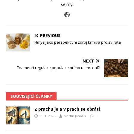
šelmy.
PREVIOUS
Hmyz jako perspektivní zdroj krmiva pro zvířata
NEXT
Znamená regulace populace přímo usmrcení?
SOUVISEJÍCÍ ČLÁNKY
Z prachu je a v prach se obrátí
11. 1. 2025
Martin Jánošík
0