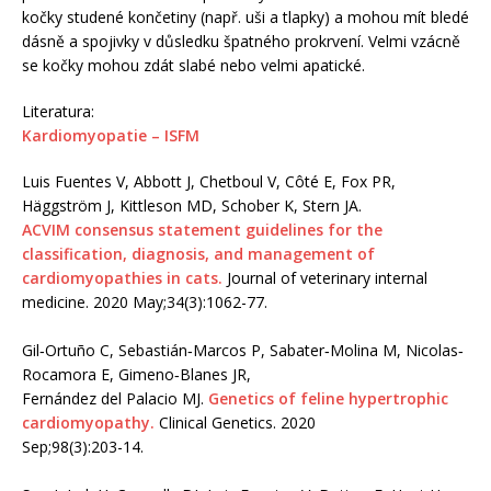
kočky studené končetiny (např. uši a tlapky) a mohou mít bledé
dásně a spojivky v důsledku špatného prokrvení. Velmi vzácně
se kočky mohou zdát slabé nebo velmi apatické.
Literatura:
Kardiomyopatie – ISFM
Luis Fuentes V, Abbott J, Chetboul V, Côté E, Fox PR,
Häggström J, Kittleson MD, Schober K, Stern JA.
ACVIM consensus statement guidelines for the
classification, diagnosis, and management of
cardiomyopathies in cats.
Journal of veterinary internal
medicine. 2020 May;34(3):1062-77.
Gil‐Ortuño C, Sebastián‐Marcos P, Sabater‐Molina M, Nicolas‐
Rocamora E, Gimeno‐Blanes JR,
Fernández del Palacio MJ.
Genetics of feline hypertrophic
cardiomyopathy.
Clinical Genetics. 2020
Sep;98(3):203-14.