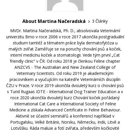
About Martina Načeradská
3 Články
MVDr. Martina Načeradská, Ph. D., absolvovala Veterinární
univerzitu Brno v roce 2006 v roce 2017 ukončila postgraduální
studium tamtéž a tématem práce byla dermatofytóza u
malých zvířat Zaměřuje se na poruchy chování psů a koček,
interní medicínu koček a stomatologii. Vede tým první „Cat
friendly clinic“ v ČR. Od roku 2018 je členkou Feline chapter
ANZCVS - The Australian and New Zealand College of
Veterinary Scientists. Od roku 2019 je akademickým
pracovníkem a vyučujícím na katedře Veterinárních disciplín
ČZU v Praze. V roce 2019 ukončila dvouletý kurz o chování psů
s Turid Rugaas IDTE - International Dog Trainer Education a v
roce 2020 ukončila dvouletý kurz Chování koček pořádaný
International Cat Care a International Society of Feline
Medicine a získala Advanced Certificate in Feline Behaviour.
Aktivně se účastní seminářů a konferencí například v
Portugalsku, Velké Británii, Norsku, Německu, Indii, Litvě a
Lotyššku. Ráda maluje a fotí zvířata, především kočkovité