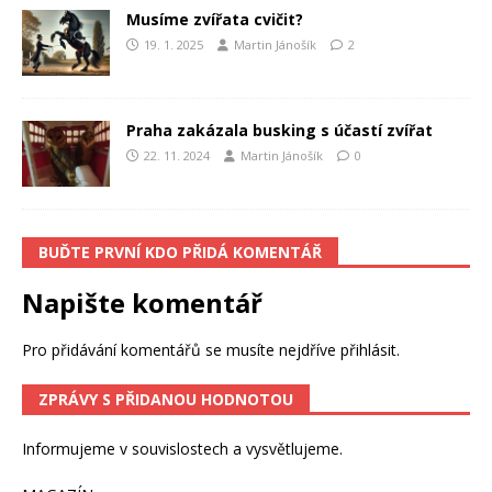
Musíme zvířata cvičit?
19. 1. 2025
Martin Jánošík
2
Praha zakázala busking s účastí zvířat
22. 11. 2024
Martin Jánošík
0
BUĎTE PRVNÍ KDO PŘIDÁ KOMENTÁŘ
Napište komentář
Pro přidávání komentářů se musíte nejdříve
přihlásit
.
ZPRÁVY S PŘIDANOU HODNOTOU
Informujeme v souvislostech a vysvětlujeme.