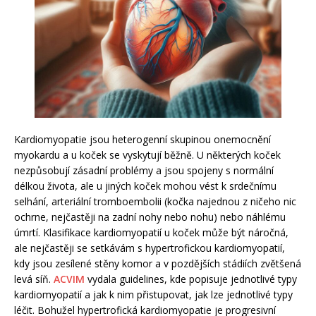
Kardiomyopatie jsou heterogenní skupinou onemocnění
myokardu a u koček se vyskytují běžně. U některých koček
nezpůsobují zásadní problémy a jsou spojeny s normální
délkou života, ale u jiných koček mohou vést k srdečnímu
selhání, arteriální tromboembolii (kočka najednou z ničeho nic
ochrne, nejčastěji na zadní nohy nebo nohu) nebo náhlému
úmrtí. Klasifikace kardiomyopatií u koček může být náročná,
ale nejčastěji se setkávám s hypertrofickou kardiomyopatií,
kdy jsou zesílené stěny komor a v pozdějších stádiích zvětšená
levá síň.
ACVIM
vydala guidelines, kde popisuje jednotlivé typy
kardiomyopatií a jak k nim přistupovat, jak lze jednotlivé typy
léčit. Bohužel hypertrofická kardiomyopatie je progresivní