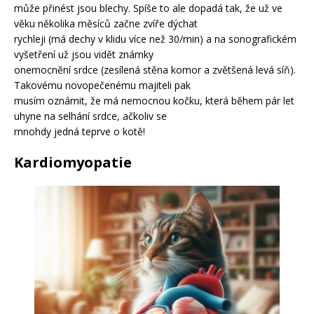
může přinést jsou blechy. Spíše to ale dopadá tak, že už ve
věku několika měsíců začne zvíře dýchat
rychleji (má dechy v klidu více než 30/min) a na sonografickém
vyšetření už jsou vidět známky
onemocnění srdce (zesílená stěna komor a zvětšená levá síň).
Takovému novopečenému majiteli pak
musím oznámit, že má nemocnou kočku, která během pár let
uhyne na selhání srdce, ačkoliv se
mnohdy jedná teprve o kotě!
Kardiomyopatie