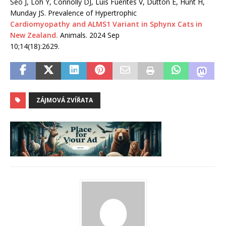
Seo J, Loh Y, Connolly DJ, Luis Fuentes V, Dutton E, Hunt H,
Munday JS. Prevalence of Hypertrophic
Cardiomyopathy and ALMS1 Variant in Sphynx Cats in
New Zealand.
Animals. 2024 Sep
10;14(18):2629.
ZÁJMOVÁ ZVÍŘATA