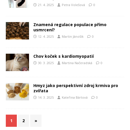
21. 4. 2025
Petra Volešová
0
Znamená regulace populace přímo
usmrcení?
12. 4. 2025
Martin Jánošík
0
Chov koček s kardiomyopatií
30. 3. 2025
Martina Načeradská
0
Hmyz jako perspektivní zdroj krmiva pro
zvířata
14. 3. 2025
Kateřina Bártová
0
1
2
»