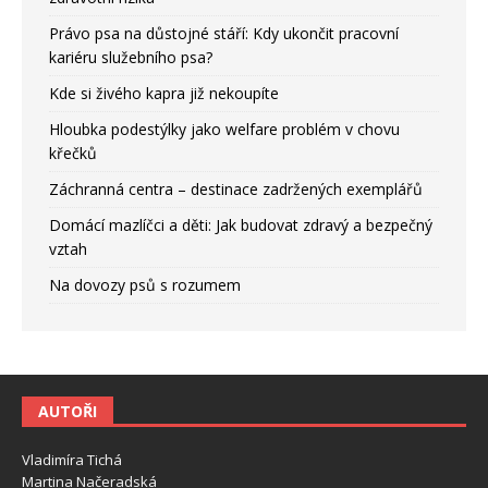
Právo psa na důstojné stáří: Kdy ukončit pracovní
kariéru služebního psa?
Kde si živého kapra již nekoupíte
Hloubka podestýlky jako welfare problém v chovu
křečků
Záchranná centra – destinace zadržených exemplářů
Domácí mazlíčci a děti: Jak budovat zdravý a bezpečný
vztah
Na dovozy psů s rozumem
AUTOŘI
Vladimíra Tichá
Martina Načeradská