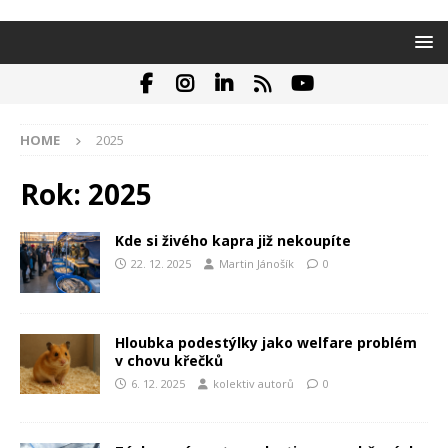
HOME
2025
Rok:
2025
Kde si živého kapra již nekoupíte
22. 12. 2025
Martin Jánošík
0
Hloubka podestýlky jako welfare problém
v chovu křečků
6. 12. 2025
kolektiv autorů
0