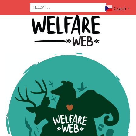
Czech
▼