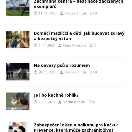
Záchranná centra – destinace zadržených
exemplářů
11. 11. 2025
Martin Jánošík
0
Domácí mazlíčci a děti: Jak budovat zdravý
a bezpečný vztah
6. 11. 2025
Petra Volešová
0
Na dovozy psů s rozumem
28. 10. 2025
Martin Jánošík
0
Je libo kachně rohlík?
25. 9. 2025
Martin Jánošík
0
Zabezpečení oken a balkonu pro kočku:
Prevence, která může zachránit život