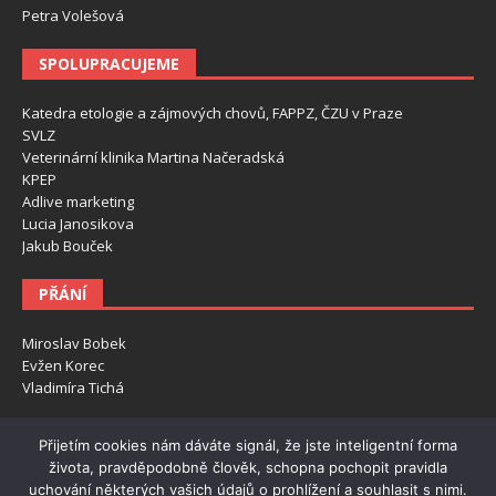
Petra Volešová
SPOLUPRACUJEME
Katedra etologie a zájmových chovů, FAPPZ, ČZU v Praze
SVLZ
Veterinární klinika Martina Načeradská
KPEP
Adlive marketing
Lucia Janosikova
Jakub Bouček
PŘÁNÍ
Miroslav Bobek
Evžen Korec
Vladimíra Tichá
NA PROJEKT PŘISPÍVAJÍ
Přijetím cookies nám dáváte signál, že jste inteligentní forma
života, pravděpodobně člověk, schopna pochopit pravidla
Projekt je financován pouze ze soukromých zdrojů autorů.
uchování některých vašich údajů o prohlížení a souhlasit s nimi.